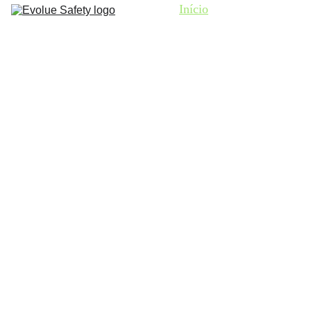
Início
Sobre
Serviços
O 
MAISqueLíder®
E-Learning
O Cruzeiro
Contatos